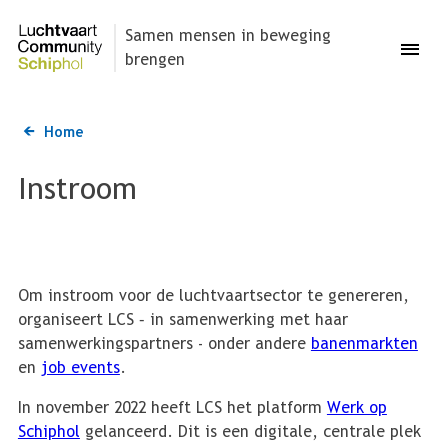
Overslaan
en
Samen mensen in beweging
Menu
naar
brengen
de
inhoud
gaan
Home
Kruimelpad
Instroom
Om instroom voor de luchtvaartsector te genereren,
organiseert LCS – in samenwerking met haar
samenwerkingspartners - onder andere
banenmarkten
en
job events
.
In november 2022 heeft LCS het platform
Werk op
Schiphol
gelanceerd. Dit is een digitale, centrale plek