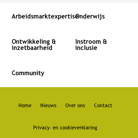
Landingspagina's
Arbeidsmarktexpertise
Onderwijs
Ontwikkeling &
Instroom &
inzetbaarheid
inclusie
Community
Home
Nieuws
Over ons
Contact
Hoofdnavigatie
Privacy- en cookieverklaring
Footer