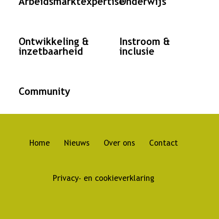
Arbeidsmarktexpertise
Onderwijs
Ontwikkeling &
Instroom &
inzetbaarheid
inclusie
Community
Home
Nieuws
Over ons
Contact
Hoofdnavigatie
Privacy- en cookieverklaring
Footer
navigation