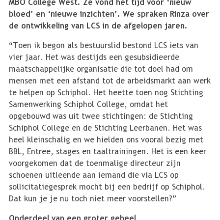
MBO College West. Ze vond het tijd voor ‘nieuw
bloed’ en ‘nieuwe inzichten’. We spraken Rinza over
de ontwikkeling van LCS in de afgelopen jaren.
“Toen ik begon als bestuurslid bestond LCS iets van
vier jaar. Het was destijds een gesubsidieerde
maatschappelijke organisatie die tot doel had om
mensen met een afstand tot de arbeidsmarkt aan werk
te helpen op Schiphol. Het heette toen nog Stichting
Samenwerking Schiphol College, omdat het
opgebouwd was uit twee stichtingen: de Stichting
Schiphol College en de Stichting Leerbanen. Het was
heel kleinschalig en we hielden ons vooral bezig met
BBL, Entree, stages en taaltrainingen. Het is een keer
voorgekomen dat de toenmalige directeur zijn
schoenen uitleende aan iemand die via LCS op
sollicitatiegesprek mocht bij een bedrijf op Schiphol.
Dat kun je je nu toch niet meer voorstellen?”
Onderdeel van een groter geheel