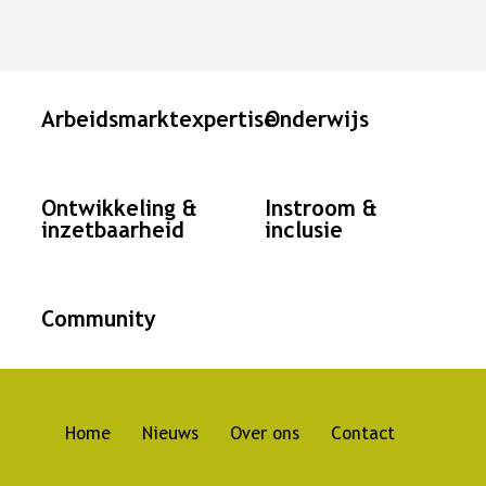
Landingspagina's
Arbeidsmarktexpertise
Onderwijs
Ontwikkeling &
Instroom &
inzetbaarheid
inclusie
Community
Home
Nieuws
Over ons
Contact
Hoofdnavigatie