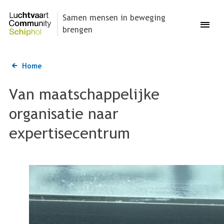
Overslaan
en
Samen mensen in beweging
Menu
naar
brengen
de
inhoud
gaan
Home
Kruimelpad
Van maatschappelijke
organisatie naar
expertisecentrum